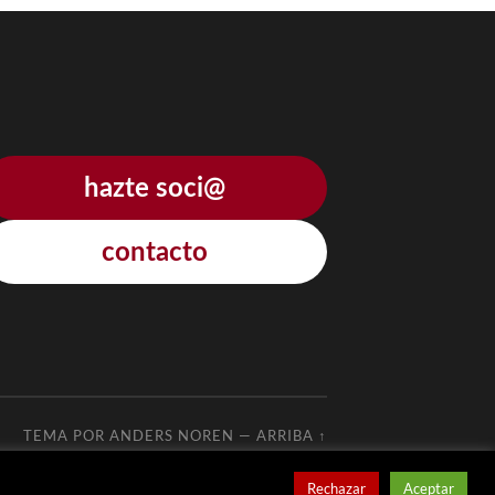
hazte soci@
contacto
TEMA POR
ANDERS NOREN
—
ARRIBA ↑
Rechazar
Aceptar