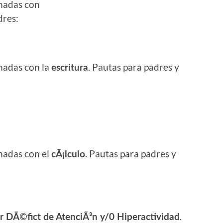
onadas con
dres:
onadas con la
. Pautas para padres y
escritura
onadas con el
. Pautas para padres y
cÃ¡lculo
.
r DÃ©fict de AtenciÃ³n y/0 Hiperactividad