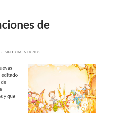
aciones de
/
SIN COMENTARIOS
nuevas
a editado
 de
e
es y que