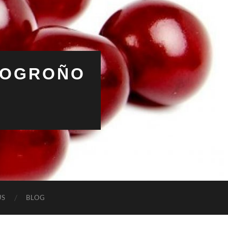
 LOGROÑO
ÚS
BLOG