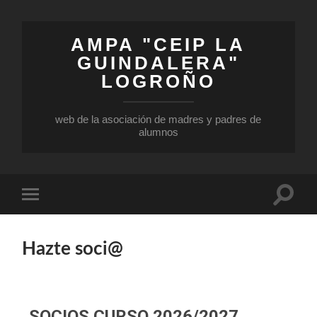
AMPA "CEIP LA
GUINDALERA"
LOGROÑO
web de la asociación de madres y padres de
alumnos
Hazte soci@
SOCIOS CURSO 2026/2027