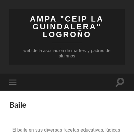
AMPA "CEIP LA
GUINDALERA"
LOGROÑO
web de la asociación de madres y padres de
alumnos
Baile
El baile en sus diversas facetas educativas, lúdicas