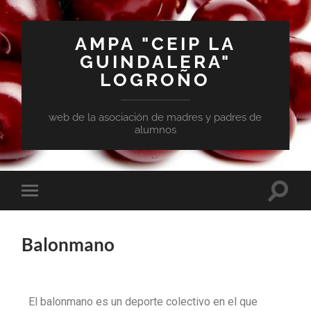
AMPA "CEIP LA
GUINDALERA"
LOGROÑO
web de la asociación de madres y padres de
alumnos
Balonmano
El balonmano es un deporte colectivo en el que