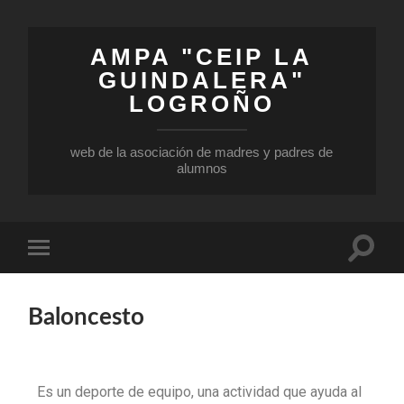
AMPA "CEIP LA
GUINDALERA"
LOGROÑO
web de la asociación de madres y padres de
alumnos
Baloncesto
Es un deporte de equipo, una actividad que ayuda al