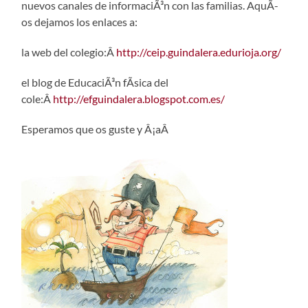
nuevos canales de informaciÃ³n con las familias. AquÃ­
os dejamos los enlaces a:
la web del colegio:Â
http://ceip.guindalera.edurioja.org/
el blog de EducaciÃ³n fÃ­sica del
cole:Â
http://efguindalera.blogspot.com.es/
Esperamos que os guste y Â¡aÂ