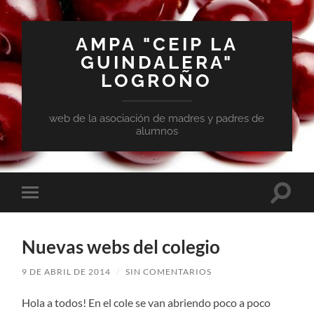
AMPA "CEIP LA
GUINDALERA"
LOGROÑO
web de la asociación de madres y padres de
alumnos
Nuevas webs del colegio
9 DE ABRIL DE 2014
/
SIN COMENTARIOS
Hola a todos! En el cole se van abriendo poco a poco