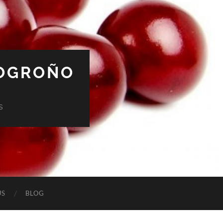
LOGROÑO
s
ÚS
BLOG