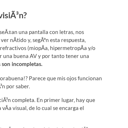
isiÃ³n?
nseÃ±an una pantalla con letras, nos
er nÃ­tido y, segÃºn esta respuesta,
efractivos (miopÃ­a, hipermetropÃ­a y/o
r una buena AV y por tanto tener una
s
son incompletas.
nhorabuena!? Parece que mis ojos funcionan
³n por saber.
ciÃ³n completa. En primer lugar, hay que
vÃ­a visual, de lo cual se encarga el