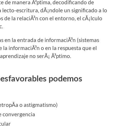
ete de manera Ã³ptima, decodificando de
 lecto-escritura, dÃ¡ndole un significado a lo
 de la relaciÃ³n con el entorno, el cÃ¡lculo
c.
ias en la entrada de informaciÃ³n (sistemas
e la informaciÃ³n o en la respuesta que el
 aprendizaje no serÃ¡ Ã³ptimo.
esfavorables podemos
tropÃ­a o astigmatismo)
e convergencia
cular