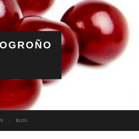
 LOGROÑO
ÚS
BLOG