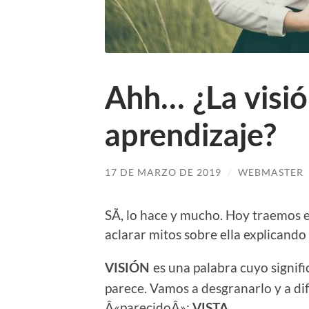
Ahh… ¿La visión
aprendizaje?
17 DE MARZO DE 2019
/
WEBMASTER
SÃ­, lo hace y mucho. Hoy traemos e
aclarar mitos sobre ella explicando
es una palabra cuyo signi
VISIÓN
parece. Vamos a desgranarlo y a dif
Â«parecidoÂ»:
VISTA.