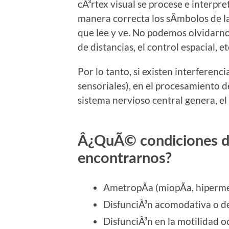
cÃ³rtex visual se procese e interpr
manera correcta los sÃ­mbolos de la
que lee y ve. No podemos olvidarnos
de distancias, el control espacial, et
Por lo tanto, si existen interferenc
sensoriales), en el procesamiento d
sistema nervioso central genera, el
Â¿QuÃ© condiciones d
encontrarnos?
AmetropÃ­a (miopÃ­a, hiperme
DisfunciÃ³n acomodativa o d
DisfunciÃ³n en la motilidad o