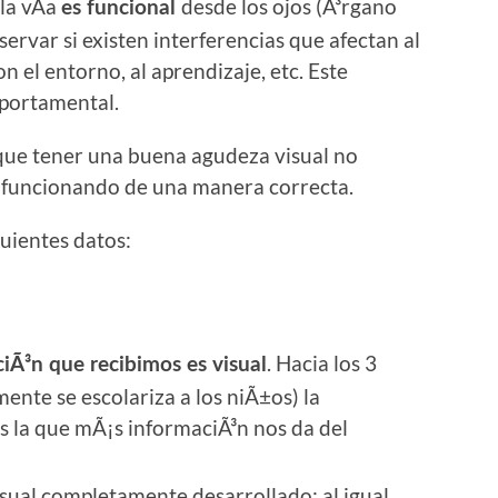
la vÃ­a
desde los ojos (Ã³rgano
es funcional
bservar si existen interferencias que afectan al
n el entorno, al aprendizaje, etc. Este
mportamental.
ue tener una buena agudeza visual no
© funcionando de una manera correcta.
uientes datos:
. Hacia los 3
iÃ³n que recibimos es visual
nte se escolariza a los niÃ±os) la
es la que mÃ¡s informaciÃ³n nos da del
sual completamente desarrollado; al igual