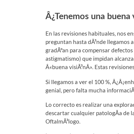
Â¿Tenemos una buena v
En las revisiones habituales, nos e
preguntan hasta dÃ³nde llegamos a v
gradÃºan para compensar defectos r
astigmatismo) que impidan alcanza
Â«buena visiÃ³nÂ». Estas revisione
Si llegamos a ver el 100 %, Â¿Â¡e
genial, pero falta mucha informaciÃ
Lo correcto es realizar una explora
descartar cualquier patologÃ­a de la 
OftalmÃ³logo.