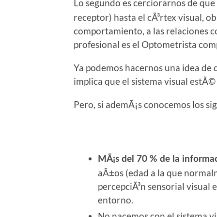
Lo segundo es cerciorarnos de que 
receptor) hasta el cÃ³rtex visual, o
comportamiento, a las relaciones co
profesional es el Optometrista co
Ya podemos hacernos una idea de q
implica que el sistema visual estÃ
Pero, si ademÃ¡s conocemos los sig
MÃ¡s del 70 % de la informac
aÃ±os (edad a la que normalme
percepciÃ³n sensorial visual 
entorno.
No nacemos con el sistema vi