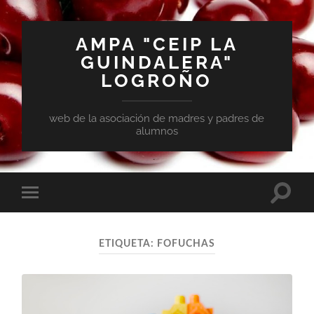
AMPA "CEIP LA
GUINDALERA"
LOGROÑO
web de la asociación de madres y padres de
alumnos
ETIQUETA:
FOFUCHAS