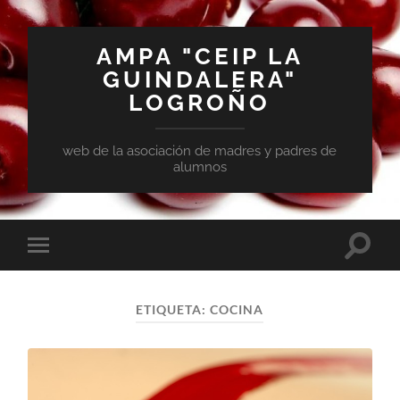
AMPA "CEIP LA
GUINDALERA"
LOGROÑO
web de la asociación de madres y padres de
alumnos
ETIQUETA:
COCINA