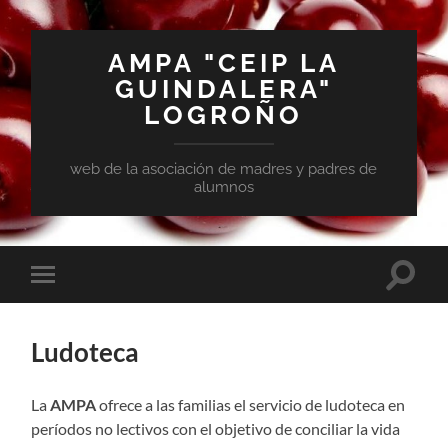
AMPA "CEIP LA
GUINDALERA"
LOGROÑO
web de la asociación de madres y padres de
alumnos
Ludoteca
La
AMPA
ofrece a las familias el servicio de ludoteca en
períodos no lectivos con el objetivo de
conciliar la vida